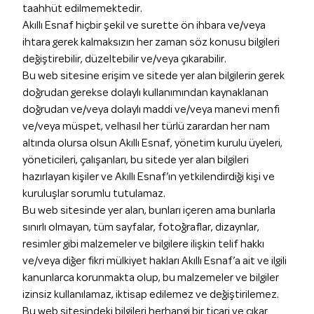
taahhüt edilmemektedir.
Akıllı Esnaf hiçbir şekil ve surette ön ihbara ve/veya
ihtara gerek kalmaksızın her zaman söz konusu bilgileri
değiştirebilir, düzeltebilir ve/veya çıkarabilir.
Bu web sitesine erişim ve sitede yer alan bilgilerin gerek
doğrudan gerekse dolaylı kullanımından kaynaklanan
doğrudan ve/veya dolaylı maddi ve/veya manevi menfi
ve/veya müspet, velhasıl her türlü zarardan her nam
altında olursa olsun Akıllı Esnaf, yönetim kurulu üyeleri,
yöneticileri, çalışanları, bu sitede yer alan bilgileri
hazırlayan kişiler ve Akıllı Esnaf’ın yetkilendirdiği kişi ve
kuruluşlar sorumlu tutulamaz.
Bu web sitesinde yer alan, bunları içeren ama bunlarla
sınırlı olmayan, tüm sayfalar, fotoğraflar, dizaynlar,
resimler gibi malzemeler ve bilgilere ilişkin telif hakkı
ve/veya diğer fikri mülkiyet hakları Akıllı Esnaf’a ait ve ilgili
kanunlarca korunmakta olup, bu malzemeler ve bilgiler
izinsiz kullanılamaz, iktisap edilemez ve değiştirilemez.
Bu web sitesindeki bilgileri herhangi bir ticari ve çıkar